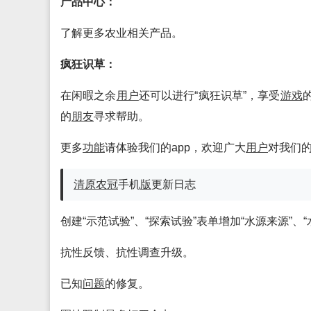
产品中心：
了解更多农业相关产品。
疯狂识草：
在闲暇之余
用户
还可以进行“疯狂识草”，享受
游戏
的
朋友
寻求帮助。
更多
功能
请体验我们的app，欢迎广大
用户
对我们
清原农冠
手机
版
更新日志
创建“示范试验”、“探索试验”表单增加“水源来源”、
抗性反馈、抗性调查升级。
已知
问题
的修复。