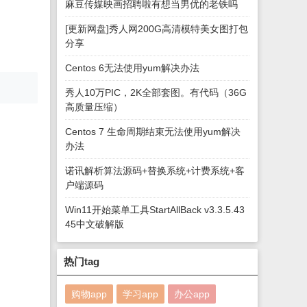
麻豆传媒映画招聘啦有想当男优的老铁吗
[更新网盘]秀人网200G高清模特美女图打包
分享
。
Centos 6无法使用yum解决办法
秀人10万PIC，2K全部套图。有代码（36G
高质量压缩）
Centos 7 生命周期结束无法使用yum解决
办法
诺讯解析算法源码+替换系统+计费系统+客
户端源码
Win11开始菜单工具StartAllBack v3.3.5.43
45中文破解版
热门tag
购物app
学习app
办公app