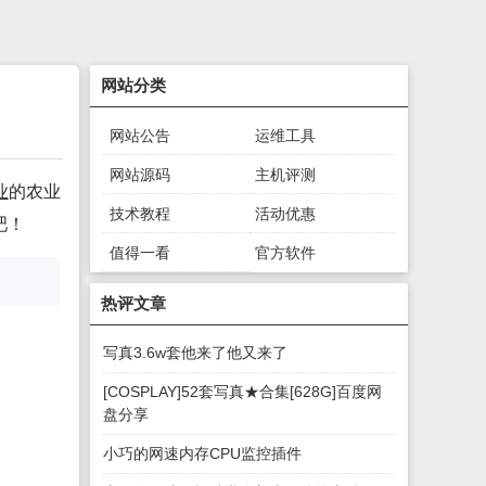
网站分类
网站公告
运维工具
网站源码
主机评测
业
的农业
技术教程
活动优惠
吧！
值得一看
官方软件
绿色软件
游戏下载
热评文章
写真3.6w套他来了他又来了
[COSPLAY]52套写真★合集[628G]百度网
盘分享
小巧的网速内存CPU监控插件