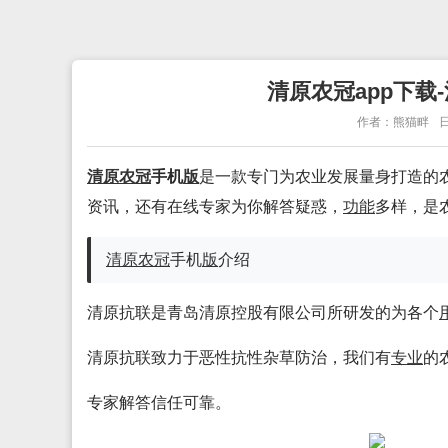
清原农冠app下载-
作者：熊猫畔
日
清原农冠
手机
版
是一款专门为农业发展量身打造的
资讯，还有在线专家为你解答疑惑，
功能
多样，是
清原农冠
手机
版
介绍
清原抗联是青岛清原控股有限公司所研发的为各个
清原抗联致力于恶性抗性杂草防治，我们有
专业
的
专家解答信任可靠。