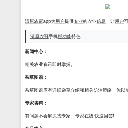
清原农冠
app为
用户
提供
专业
的农业
信息
，让
用户
清原农冠
手机
版
功能
特色
新闻中心：
相关农业资讯即时掌握。
杂草图谱：
杂草图谱库有详细杂草介绍和相关防治策略，你以
专家咨询：
有
问题
不会解决找专家。专家在线 快速回答!