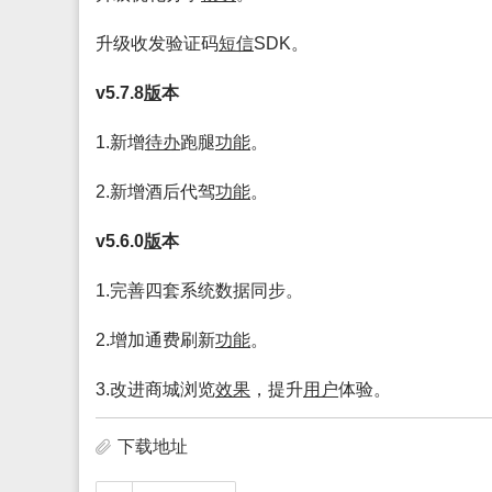
升级收发验证码
短信
SDK。
v5.7.8
版
本
1.新增
待办
跑腿
功能
。
2.新增酒后代驾
功能
。
v5.6.0
版
本
1.完善四套系统数据同步。
2.增加通费刷新
功能
。
3.改进商城浏览
效果
，提升
用户
体验。
下载地址