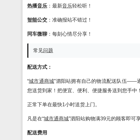
热播
音乐
：最新
音乐
轻松听！
智能
公交
：准确报站不错过！
同车微聊
：每刻心情尽分享！
常见
问题
配送方式：
“
城市通商城
”泗阳站拥有自己的物流配送队伍——
您送货到家！把便宜、便利、便捷服务送到您手中
正常下单在最快1小时送货上门。
凡是在“
城市通商城
”泗阳站购物满39元的顾客即可
配送费用