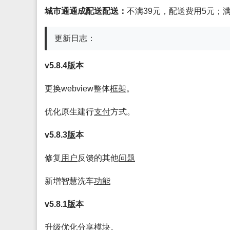
城市通通成配送配送：
不满39元，配送费用5元；
更新日志：
v5.8.4
版
本
更换webview整体
框架
。
优化原生建行
支付
方式。
v5.8.3
版
本
修复
用户
反馈的其他
问题
新增智慧洗车
功能
v5.8.1
版
本
升级优化分享
模块
。