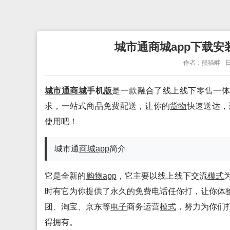
城市通商城app下载安装
作者：熊猫畔
日
城市通商城
手机
版
是一款融合了线上线下零售一
求，一站式商品免费配送，让你的
货物
快速送达，
使用吧！
城市通
商城app
简介
它是全新的
购物app
，它主要以线上线下交流
模式
时有它为你提供了永久的免费电话任你打，让你体
团、淘宝、京东等
电子
商务运营
模式
，努力为你们
得拥有。