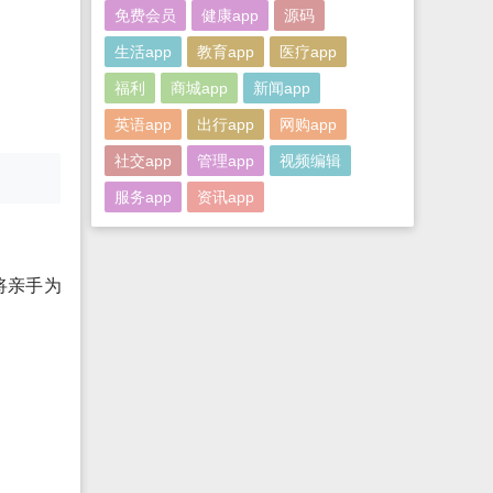
免费会员
健康app
源码
生活app
教育app
医疗app
福利
商城app
新闻app
英语app
出行app
网购app
社交app
管理app
视频编辑
服务app
资讯app
将亲手为