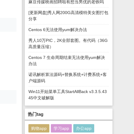
麻豆传媒映画招聘啦有想当男优的老铁吗
[更新网盘]秀人网200G高清模特美女图打包
分享
Centos 6无法使用yum解决办法
秀人10万PIC，2K全部套图。有代码（36G
高质量压缩）
Centos 7 生命周期结束无法使用yum解决
办法
诺讯解析算法源码+替换系统+计费系统+客
户端源码
Win11开始菜单工具StartAllBack v3.3.5.43
45中文破解版
热门tag
购物app
学习app
办公app