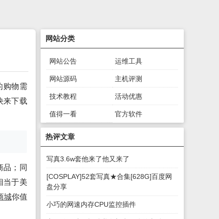
网站分类
网站公告
运维工具
网站源码
主机评测
的购物需
技术教程
活动优惠
快来下载
值得一看
官方软件
绿色软件
游戏下载
热评文章
写真3.6w套他来了他又来了
商品；同
[COSPLAY]52套写真★合集[628G]百度网
相当于美
盘分享
商城
你值
小巧的网速内存CPU监控插件