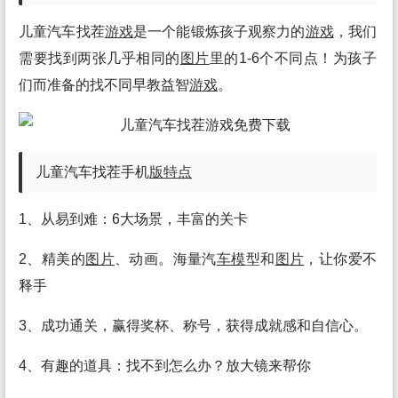
儿童汽车找茬
游戏
是一个能锻炼孩子观察力的
游戏
，我们
需要找到两张几乎相同的
图片
里的1-6个不同点！为孩子
们而准备的找不同早教益智
游戏
。
儿童汽车找茬手机
版
特点
1、从易到难：6大场景，丰富的关卡
2、精美的
图片
、动画。海量汽
车模
型和
图片
，让你爱不
释手
3、成功通关，赢得奖杯、称号，获得成就感和自信心。
4、有趣的道具：找不到怎么办？放大镜来帮你