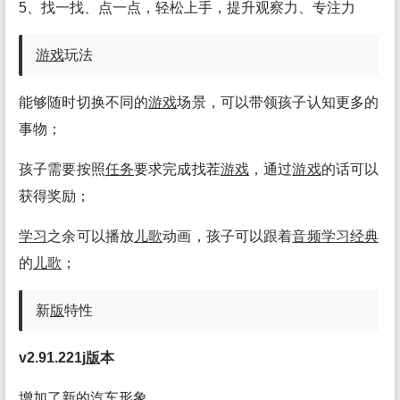
5、找一找、点一点，轻松上手，提升观察力、专注力
游戏
玩法
能够随时切换不同的
游戏
场景，可以带领孩子认知更多的
事物；
孩子需要按照
任务
要求完成找茬
游戏
，通过
游戏
的话可以
获得奖励；
学习
之余可以播放
儿歌
动画，孩子可以跟着
音频
学习
经典
的
儿歌
；
新
版
特性
v2.91.221j
版
本
增加了新的汽车形象