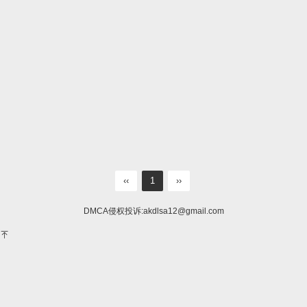
‹‹
1
››
DMCA侵权投诉:
akdlsa12@gmail.com