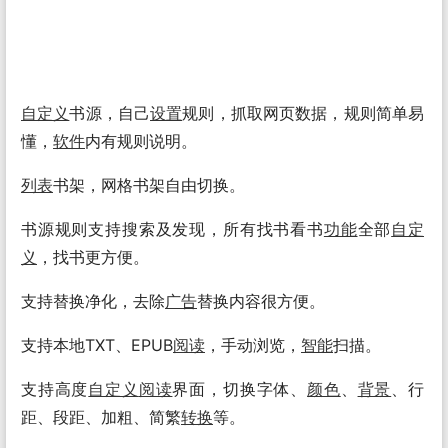
自定义
书源，自己
设置
规则，抓取网页数据，规则简单易
懂，
软件
内有规则说明。
列表
书架，网格书架自由切换。
书源规则支持搜索及发现，所有找书看书
功能
全部
自定
义
，找书更方便。
支持替换净化，去除
广告
替换内容很方便。
支持本地TXT、EPUB
阅读
，手动浏览，
智能
扫描。
支持高度
自定义
阅读
界面，切换字体、
颜色
、
背景
、行
距、段距、加粗、简繁
转换
等。