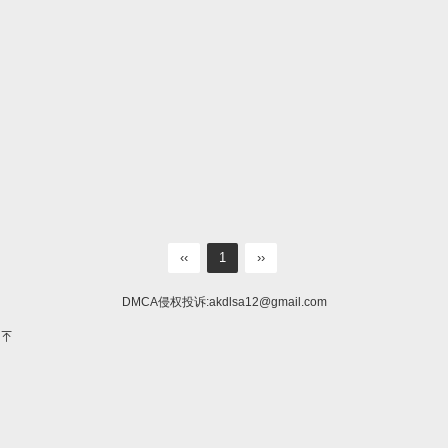
‹‹
1
››
DMCA侵权投诉:
akdlsa12@gmail.com