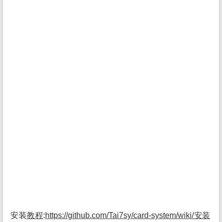
安装
教程
:
https://github.com/Tai7sy/card-system/wiki/安装