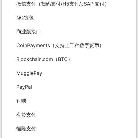
微信
支付
（扫码
支付
/H5
支付
/JSAPI
支付
）
QQ钱包
商业
版
接口
CoinPayments（支持上千种数字货币）
Blockchain.com（BTC）
MugglePay
PayPal
付呗
有赞
支付
恒隆
支付