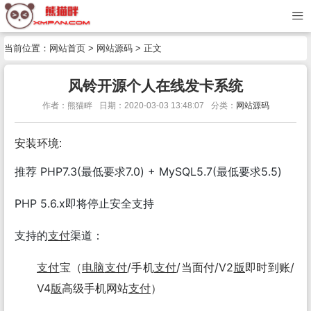
当前位置：
网站首页
>
网站源码
> 正文
风铃开源个人在线发卡系统
作者：熊猫畔
日期：2020-03-03 13:48:07
分类：
网站源码
安装环境:
推荐 PHP7.3(最低要求7.0) + MySQL5.7(最低要求5.5)
PHP 5.6.x即将停止安全支持
支持的
支付
渠道：
支付
宝（
电脑
支付
/手机
支付
/当面付/V2
版
即时到账/
V4
版
高级手机网站
支付
）