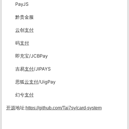
PayJS
黔贵金服
云
创
支付
码
支付
即充宝/JCBPay
吉易
支付
/JIPAYS
思狐
云
支付
/UigPay
幻兮
支付
开源
地址:
https://github.com/Tai7sy/card-system