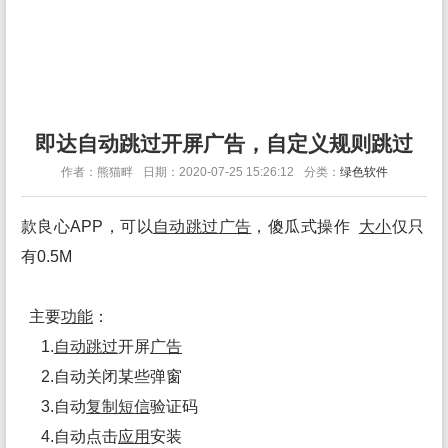
即达自动跳过开屏广告，自定义规则跳过
作者：熊猫畔
日期：2020-07-25 15:26:12
分类：
绿色软件
款良心APP，可以
自动跳过
广告
，傻瓜式操作
大小
仅只
有0.5M
主要
功能
：
1.
自动跳过
开屏
广告
2.自动关闭某些弹窗
3.自动
复制
短信
验证码
4.自动点击
应用
安装