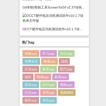
Gif录制/剪辑工具ScreenToGif v2.37绿色版(怎么录制gif动图)
OCCT硬件电压功耗测试软件v10.1.7绿色单文件版
热门tag
购物app
学习app
办公app
免费会员
健康app
源码
生活app
教育app
医疗app
福利
商城app
新闻app
英语app
出行app
网购app
社交app
管理app
视频编辑
服务app
资讯app