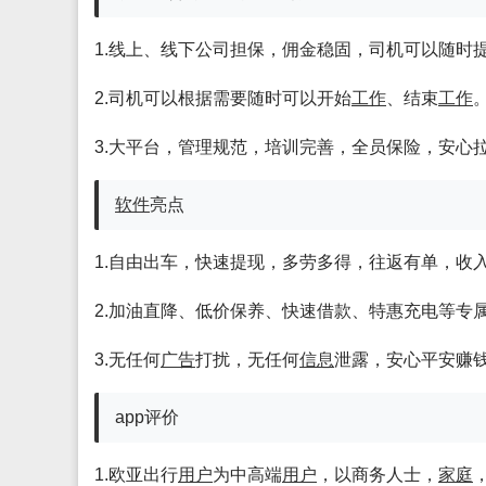
1.线上、线下公司担保，佣金稳固，司机可以随时
2.司机可以根据需要随时可以开始
工作
、结束
工作
3.大平台，管理规范，培训完善，全员保险，安心
软件
亮点
1.自由出车，快速提现，多劳多得，往返有单，收
2.加油直降、低价保养、快速借款、特惠充电等专
3.无任何
广告
打扰，无任何
信息
泄露，安心平安赚
app评价
1.欧亚出行
用户
为中高端
用户
，以商务人士，
家庭