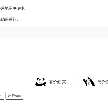
使用
地图
更便捷。
准确的
运行
。
有价值
(0)
无价
p
出行app