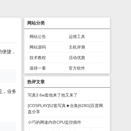
网站分类
网站公告
运维工具
网站源码
主机评测
的便捷，
技术教程
活动优惠
值得一看
官方软件
绿色软件
游戏下载
热评文章
见，业务
写真3.6w套他来了他又来了
[COSPLAY]52套写真★合集[628G]百度网
盘分享
小巧的网速内存CPU监控插件