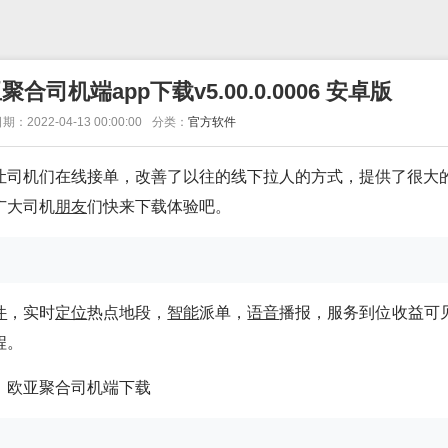
司机端app下载v5.00.0.0006 安卓版
期：2022-04-13 00:00:00
分类：
官方软件
让司机们在线接单，改善了以往的线下拉人的方式，提供了很大
广大司机
朋友
们快来下载体验吧。
件
，实时
定位
热点地段，
智能
派单，
语音
播报，服务到位收益可
程。