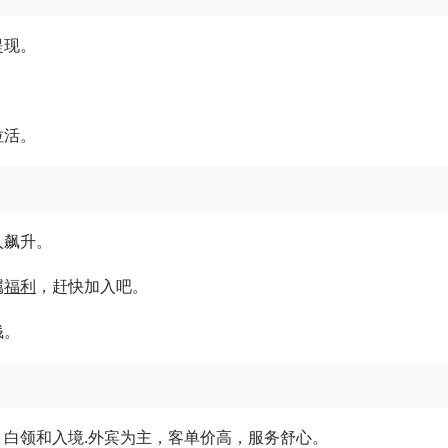
提现。
。
拉活。
入飙升。
属
福利
，赶快加入吧。
钱。
，白领和入境.外宾为主，客单价高，服务舒心。