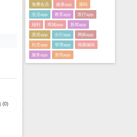
免费会员
健康app
源码
生活app
教育app
医疗app
福利
商城app
新闻app
英语app
出行app
网购app
社交app
管理app
视频编辑
服务app
资讯app
值
(0)