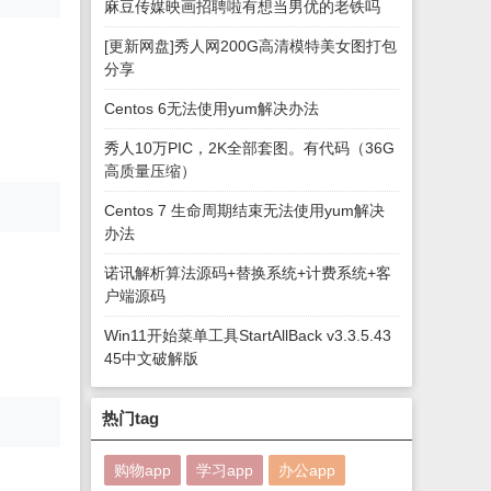
麻豆传媒映画招聘啦有想当男优的老铁吗
[更新网盘]秀人网200G高清模特美女图打包
分享
Centos 6无法使用yum解决办法
秀人10万PIC，2K全部套图。有代码（36G
高质量压缩）
Centos 7 生命周期结束无法使用yum解决
办法
诺讯解析算法源码+替换系统+计费系统+客
户端源码
Win11开始菜单工具StartAllBack v3.3.5.43
45中文破解版
热门tag
购物app
学习app
办公app