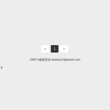
‹‹
1
››
DMCA侵权投诉:
akdlsa12@gmail.com