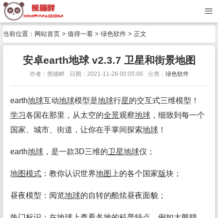
当前位置：
网站首页
>
值得一看
>
绿色软件
> 正文
安卓earth地球 v2.3.7 卫星和街景地图
作者：熊猫畔
日期：2021-11-26 00:05:00
分类：
绿色软件
earth
地球
互动
地球
模型是
地球
行
星
的交互式三维模型！
学习
各国在那里，从太空的
全景
观察
地球
，细致到每一个
国家、城市、街道，让你在手掌间探索
地球
！
earth
地球
，是一款3D三维的
卫
星
地球
仪；
地图
模式
：教你认识世界
地图
上的各个国家
版
块；
昼夜模型：阅览
地球
的自转的酷炫昼夜面貌；
热门标识：在
地球
上查看各地的科普
特点
，例如大熊猫、