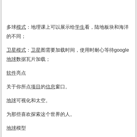
多球
模式
：地理课上可以展示给
学生
看，陆地板块和海洋
的不同；
卫
星
模式
：
卫
星
图需要加载时间，使用时耐心等待google
地球
数据瓦片加载；
软件
亮点
关于你所点
项目
的
信息
窗口。
地球
可视化和太空。
为那些喜欢探索这个世界的人。
地球
模型