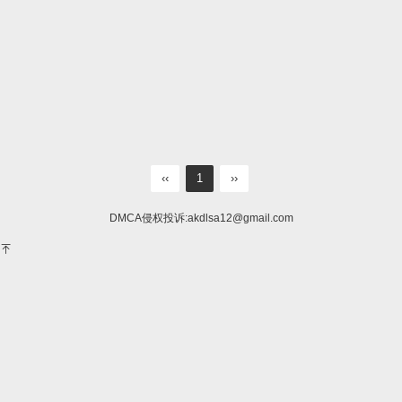
‹‹
1
››
DMCA侵权投诉:
akdlsa12@gmail.com