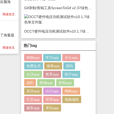
根在脑海
Gif录制/剪辑工具ScreenToGif v2.37绿色版(怎么录制gif动图)
阅读全文
OCCT硬件电压功耗测试软件v10.1.7绿色单文件版
供了海量题
热门tag
阅读全文
购物app
学习app
办公app
免费会员
健康app
源码
生活app
教育app
医疗app
福利
商城app
新闻app
英语app
出行app
网购app
社交app
管理app
视频编辑
服务app
资讯app