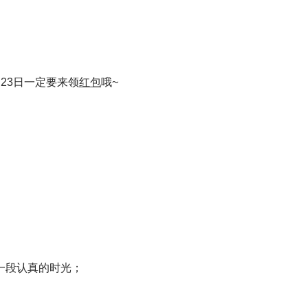
23日一定要来领
红包
哦~
一段认真的时光；