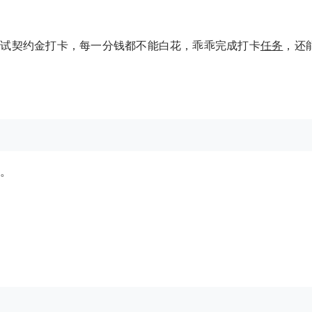
试试契约金打卡，每一分钱都不能白花，乖乖完成打卡
任务
，还
。