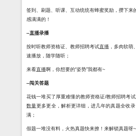
签到、刷题、听课、互动统统有蜂蜜奖励，攒下来
感满满的！
--
直播
录播
按时听教师资格证、教师招聘考试
直播
，多肉软萌
速播放，随学随听；
来看
直播
啊，你想要的“姿势”我都有~
--闯关答题
花钱一堆买了厚重难懂的教师资格证/教师招聘考试
数量
更多更全，解析更详细，进几年的真题全收录
满；
假题一堆没有料，火热真题快来撩！来解锁真题呀~