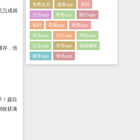
免费会员
健康app
源码
学习
成就
生活app
教育app
医疗app
福利
商城app
新闻app
英语app
出行app
网购app
社交app
管理app
视频编辑
缓存，倍
服务app
资讯app
学！题目
都收获满