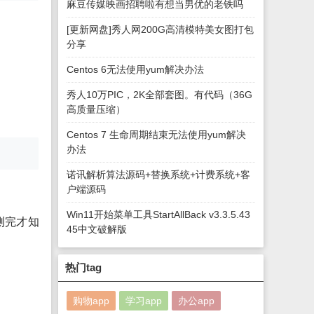
麻豆传媒映画招聘啦有想当男优的老铁吗
[更新网盘]秀人网200G高清模特美女图打包
分享
Centos 6无法使用yum解决办法
秀人10万PIC，2K全部套图。有代码（36G
高质量压缩）
Centos 7 生命周期结束无法使用yum解决
办法
诺讯解析算法源码+替换系统+计费系统+客
户端源码
Win11开始菜单工具StartAllBack v3.3.5.43
测完才知
45中文破解版
热门tag
购物app
学习app
办公app