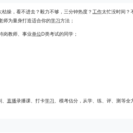
太枯燥，看不进去？毅力不够，三分钟热度？
工作
太忙没时间？
老师为量身打造适合你的
学习
方法；
、特岗教师、事业
单位
D类考试的同学；
刷、
直播
录播课、打卡
学习
、模考估分，从学、练、评、测等全