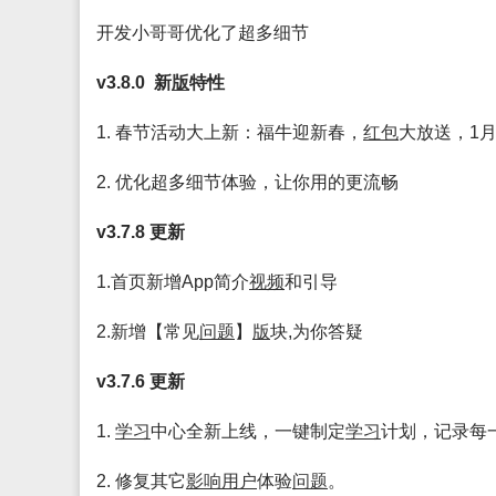
开发小哥哥优化了超多细节
v3.8.0 新
版
特性
1. 春节活动大上新：福牛迎新春，
红包
大放送，1月
2. 优化超多细节体验，让你用的更流畅
v3.7.8 更新
1.首页新增App简介
视频
和引导
2.新增【常见
问题
】
版
块,为你答疑
v3.7.6 更新
1.
学习
中心全新上线，一键制定
学习
计划，记录每
2. 修复其它
影响
用户
体验
问题
。