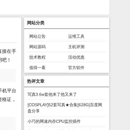
网站分类
网站公告
运维工具
网站源码
主机评测
直接在手
技术教程
活动优惠
用吧！
值得一看
官方软件
绿色软件
游戏下载
热评文章
手机平台
写真3.6w套他来了他又来了
资格证，
[COSPLAY]52套写真★合集[628G]百度网
盘分享
小巧的网速内存CPU监控插件