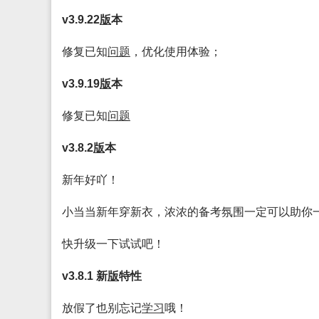
v3.9.22
版
本
修复已知
问题
，优化使用体验；
v3.9.19
版
本
修复已知
问题
v3.8.2
版
本
新年好吖！
小当当新年穿新衣，浓浓的备考氛围一定可以助你
快升级一下试试吧！
v3.8.1 新
版
特性
放假了也别忘记
学习
哦！