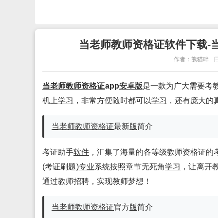
当老师教师资格证软件下载-当老
作者：熊猫畔
日
当老师教师资格证
app
安卓
版
是一款为广大需要考
机上
学习
，非常方便随时都可以
学习
，还有庞大的
当老师教师资格证
最新
版
简介
考证助手
软件
，汇集了海量的各等级教师资格证的
(考证刷题)
专业
系统按照章节无死角
学习
，让离开
通过教师招聘，实现教师梦想！
当老师教师资格证
官方
版
简介