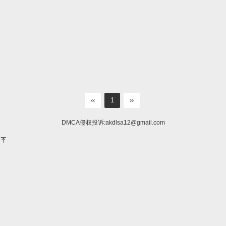
‹‹
1
››
DMCA侵权投诉:
akdlsa12@gmail.com