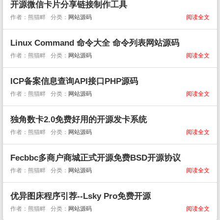
开源微信卡片分享链接制作工具
作者：熊猫畔
分类：
网站源码
阅读全文
Linux Command 命令大全 命令列表网站源码
作者：熊猫畔
分类：
网站源码
阅读全文
ICP备案信息查询API接口PHP源码
作者：熊猫畔
分类：
网站源码
阅读全文
独角数卡2.0免费好用的开源发卡系统
作者：熊猫畔
分类：
网站源码
阅读全文
Fecbbc多商户商城正式开源免费BSD开源协议
作者：熊猫畔
分类：
网站源码
阅读全文
优异图床程序引荐--Lsky Pro免费开源
作者：熊猫畔
分类：
网站源码
阅读全文