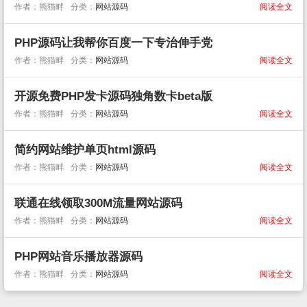
作者：熊猫畔
分类：
网站源码
阅读全文
PHP源码让我帮你百度一下专治伸手党
作者：熊猫畔
分类：
网站源码
阅读全文
开源免费PHP发卡源码独角数卡beta版
作者：熊猫畔
分类：
网站源码
阅读全文
简约网站维护单页html源码
作者：熊猫畔
分类：
网站源码
阅读全文
联通在线领取300M流量网站源码
作者：熊猫畔
分类：
网站源码
阅读全文
PHP网站音乐播放器源码
作者：熊猫畔
分类：
网站源码
阅读全文