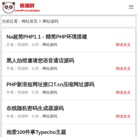
当前位置：
网站首页
>
网站源码
Na超简PHP1.1 - 精简PHP环境搭建
作者：熊猫畔
分类：
网站源码
阅读全文
黑人抬棺邀请您语音通话源码
作者：熊猫畔
分类：
网站源码
阅读全文
PHP新浪短网址接口T.cn压缩网址源码
作者：熊猫畔
分类：
网站源码
阅读全文
在线随机密码生成器源码
作者：熊猫畔
分类：
网站源码
阅读全文
相爱100件事Typecho主题