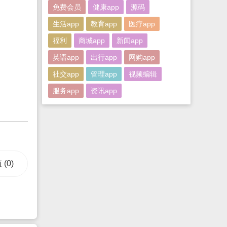
免费会员
健康app
源码
生活app
教育app
医疗app
福利
商城app
新闻app
英语app
出行app
网购app
社交app
管理app
视频编辑
服务app
资讯app
值
(0)