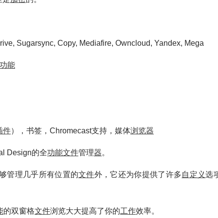
ive, Sugarsync, Copy, Mediafire, Owncloud, Yandex, Mega
功能
插件
），书签，Chromecast支持，媒体
浏览
器
 Design的全
功能
文件
管理
器
。
够管理几乎所有位置的
文件
外，它还为你提供了许多
自定义
选
能
的双窗格
文件
浏览大大提高了你的
工作
效率。