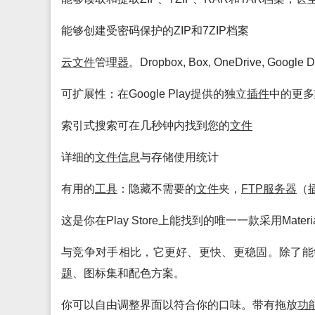
能够创建受密码保护的ZIP和7ZIP档案
云
文件
管理
器
。Dropbox, Box, OneDrive, Google Dr
可扩展性：在Google Play提供的独立
插件
中的更多
索引式搜索可在几秒钟内找到您的
文件
详细的
文件
信息
与存储使用统计
有用的
工具
：隐藏不需要的
文件
夹，
FTP
服务
器
（
这是你在Play Store上能找到的唯一一款采用Material
与竞争对手相比，它更好、更快、更稳固。除了能
题
、图标集和配色方案。
你可以自由调整界面以符合你的口味。带有拖放
功