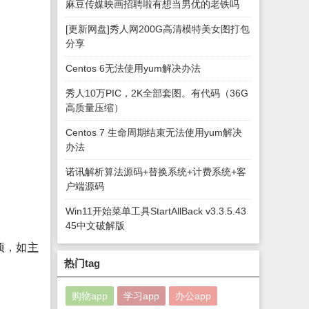
麻豆传媒映画招聘啦有想当男优的老铁吗
[更新网盘]秀人网200G高清模特美女图打包
分享
Centos 6无法使用yum解决办法
秀人10万PIC，2K全部套图。有代码（36G
高质量压缩）
Centos 7 生命周期结束无法使用yum解决
办法
诺讯解析算法源码+替换系统+计费系统+客
户端源码
Win11开始菜单工具StartAllBack v3.3.5.43
45中文破解版
项，如
主
热门tag
购物app
学习app
办公app