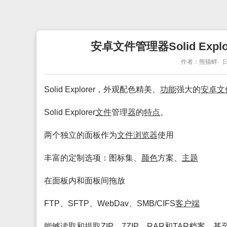
安卓文件管理器Solid Explore
作者：熊猫畔
日
Solid Explorer，外观配色精美、
功能
强大的
安卓
文
Solid Explorer
文件
管理
器
的
特点
。
两个独立的面板作为
文件
浏览
器
使用
丰富的定制选项：图标集、
颜色
方案、
主题
在面板内和面板间拖放
FTP、SFTP、WebDav、SMB/CIFS
客户端
能够读取和提取ZIP、7ZIP、RAR和TAR档案，甚