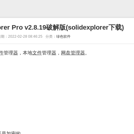
r Pro v2.8.19破解版(solidexplorer下载)
期：2022-02-28 08:46:25
分类：
绿色软件
件
管理
器
，本地
文件
管理
器
，
网盘
管理
器
。
至是
加密
的。