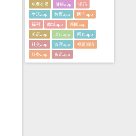
免费会员
健康app
源码
生活app
教育app
医疗app
福利
商城app
新闻app
英语app
出行app
网购app
社交app
管理app
视频编辑
服务app
资讯app