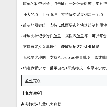
- 简单的轨迹记录，点击即可开始记录轨迹，实时
- 强大的
项目
工程管理，支持每次采集创建一个
项目
- 简洁
地图
标绘，支持点线面要素的快速绘制和属性
- 标绘支持记录附件
信息
、属性表
信息
等，可以帮您
- 支持
自定义
采集属性，能够适配各种外业场景。
- 无线
离线
地图
，支持Mapsforge矢量
地图
、
离线
地
- 精准位置
定位
，采用GPS+网络
模式
，多
星
座
定位
软件
亮点
【电力巡检】
参考数据--加载电力数据