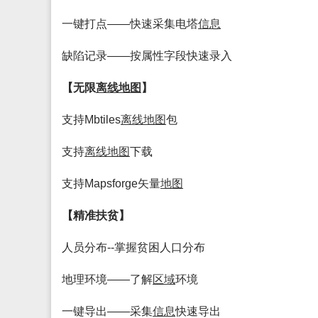
一键打点——快速采集电塔
信息
缺陷记录——按属性字段快速录入
【无限
离线
地图
】
支持Mbtiles
离线
地图
包
支持
离线
地图
下载
支持Mapsforge矢量
地图
【精准扶贫】
人员分布--掌握贫困人口分布
地理环境——了解
区域
环境
一键导出——采集
信息
快速导出