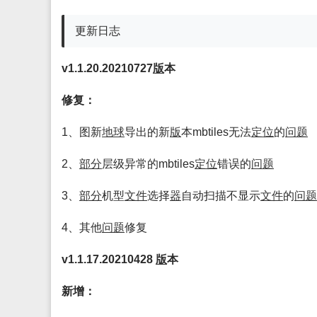
更新日志
v1.1.20.20210727
版
本
修复：
1、图新
地球
导出的新
版
本mbtiles无法
定位
的
问题
2、
部分
层级异常的mbtiles
定位
错误的
问题
3、
部分
机型
文件
选择
器
自动扫描不显示
文件
的
问题
4、其他
问题
修复
v1.1.17.20210428
版
本
新增：