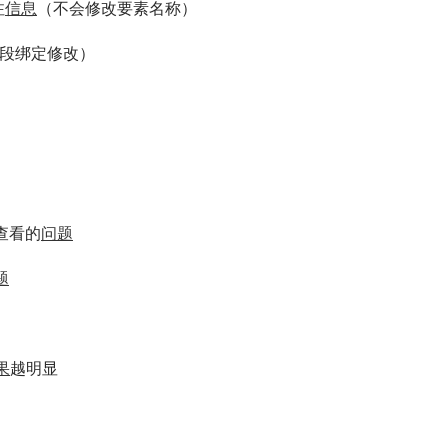
注
信息
（不会修改要素名称）
字段绑定修改）
查看的
问题
题
果
越明显