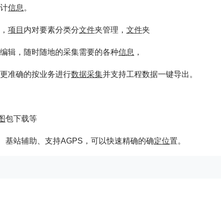
统计
信息
。
，
项目
内对要素分类分
文件
夹管理，
文件
夹
编辑，随时随地的采集需要的各种
信息
，
更准确的按业务进行
数据采集
并支持工程数据一键导出。
图
包下载等
、基站辅助、支持AGPS，可以快速精确的确
定位
置。