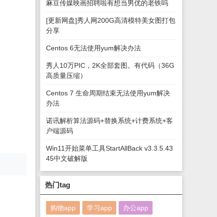
麻豆传媒映画招聘啦有想当男优的老铁吗
[更新网盘]秀人网200G高清模特美女图打包
分享
Centos 6无法使用yum解决办法
秀人10万PIC，2K全部套图。有代码（36G
高质量压缩）
Centos 7 生命周期结束无法使用yum解决
办法
诺讯解析算法源码+替换系统+计费系统+客
户端源码
Win11开始菜单工具StartAllBack v3.3.5.43
45中文破解版
热门tag
购物app
学习app
办公app