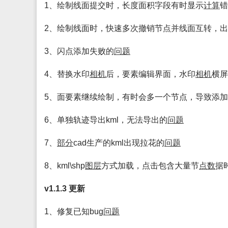
1、绘制线面提交时，长度面积字段有时显示
计算
错
2、绘制线面时，快速多次撤销节点并线面互转，
3、闪点添加失败的
问题
4、替换水印
相机
后，要素编辑界面，水印
相机
横屏
5、面要素继续绘制，有时会多一个节点，导致添
6、单独轨迹导出kml，无法导出的
问题
7、
部分
cad生产的kml出现拉花的
问题
8、kml\shp
图层
方式加载，点击包含大量节
点数
据
v1.1.3 更新
1、修复已知bug
问题