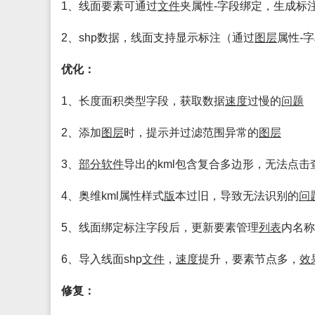
1、线面要素可通过
文件
夹属性-字段绑定，生成标
2、shp数据，线面支持显示标注（通过
图层
属性-
优化：
1、长度面积类型字段，获取数据
速度
过慢的
问题
2、添加
图层
时，提示并过滤范围异常的
图层
3、
部分
软件
导出的kml包含复合多边形，无法点击
4、奥维kml属性样式
版
本过旧，导致无法识别的
问
5、线面绑定标注字段后，更新要素管理
列表
内名称
6、导入线面shp
文件
，
速度
提升，要素节点多，
效
修复：