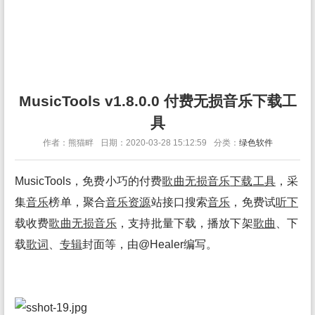
MusicTools v1.8.0.0 付费无损音乐下载工
具
作者：熊猫畔
日期：2020-03-28 15:12:59
分类：
绿色软件
MusicTools，免费小巧的付费
歌曲
无损
音乐
下载
工具
，采
集
音乐
榜单，聚合
音乐
资源
站接口搜索
音乐
，免费试
听下
载收费
歌曲
无损
音乐
，支持批量下载，播放下架
歌曲
、下
载
歌词
、
专辑
封面等，由@Healer编写。