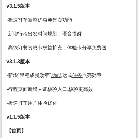
v3.1.5
版
本
-极速打车新增优惠券售卖
功能
-新增行程出发时间规划，
语音
提醒
-高铁订餐食惠卡权益扩充，体验卡分享免费送
v3.1.3
版
本
-新增"里程成就勋章"
功能
,达成
任务
点亮勋章
-行程页面新增人证核验入口,核验更高效
-极速打车
用户
体验优化
v1.1.5
版
本
【首页】