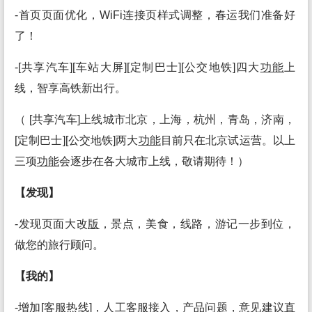
-首页页面优化，WiFi连接页样式调整，春运我们准备好
了！
-[共享汽车][车站大屏][定制巴士][公交地铁]四大
功能
上
线，智享高铁新出行。
（ [共享汽车]上线城市北京，上海，杭州，青岛，济南，
[定制巴士][公交地铁]两大
功能
目前只在北京试运营。以上
三项
功能
会逐步在各大城市上线，敬请期待！）
【发现】
-发现页面大改
版
，景点，美食，线路，游记一步到位，
做您的旅行顾问。
【我的】
-增加[客服热线]，人工客服接入，产品
问题
，意见建议直