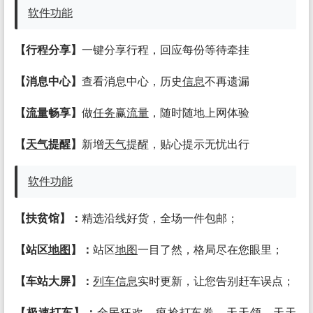
软件
功能
【行程分享】
一键分享行程，回应每份等待牵挂
【消息中心】
查看消息中心，历史
信息
不再遗漏
【
流量
畅享】
做
任务
赢
流量
，随时随地上网体验
【
天气
提醒】
新增
天气
提醒，贴心提示无忧出行
软件
功能
【扶贫馆】：
精选沿线好货，全场一件包邮；
【站区
地图
】：
站区
地图
一目了然，格局尽在您眼里；
【车站大屏】：
列车
信息
实时更新，让您告别赶车误点；
【极速打车】：
全民狂欢，疯抢打车券，天天领，天天