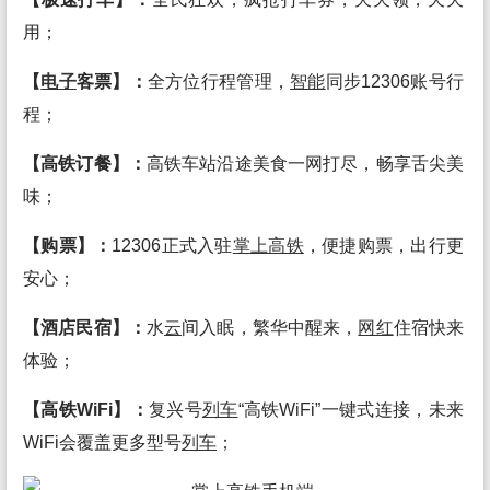
用；
【
电子
客票】：
全方位行程管理，
智能
同步12306账号行
程；
【高铁订餐】：
高铁车站沿途美食一网打尽，畅享舌尖美
味；
【购票】：
12306正式入驻
掌上高铁
，便捷购票，出行更
安心；
【酒店民宿】：
水
云
间入眠，繁华中醒来，
网红
住宿快来
体验；
【高铁WiFi】：
复兴号
列车
“高铁WiFi”一键式连接，未来
WiFi会覆盖更多型号
列车
；