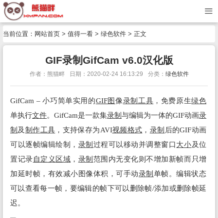
当前位置：
网站首页
>
值得一看
>
绿色软件
> 正文
GIF录制GifCam v6.0汉化版
作者：熊猫畔
日期：2020-02-24 16:13:29
分类：
绿色软件
GifCam – 小巧简单实用的
GIF图
像
录制
工具
，免费原生
绿色
单执行
文件
。GifCam是一款集
录制
与编辑为一体的GIF动画
录
制
及
制作
工具
，支持保存为AVI
视频
格式
，
录制
后的GIF动画
可以逐帧编辑绘制，
录制
过程可以移动并调整窗口
大小
及位
置记录
自定义
区域
，
录制
范围内无变化则不增加新帧而只增
加延时帧，有效减小图像体积，可手动
录制
单帧。编辑状态
可以查看每一帧，要编辑的帧下可以删除帧/添加或删除帧延
迟。