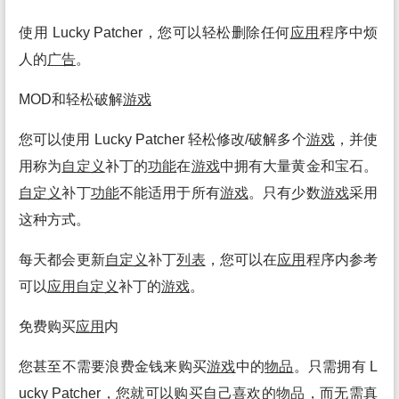
使用 Lucky Patcher，您可以轻松删除任何
应用
程序中烦
人的
广告
。
MOD和轻松破解
游戏
您可以使用 Lucky Patcher 轻松修改/破解多个
游戏
，并使
用称为
自定义
补丁的
功能
在
游戏
中拥有大量黄金和宝石。
自定义
补丁
功能
不能适用于所有
游戏
。只有少数
游戏
采用
这种方式。
每天都会更新
自定义
补丁
列表
，您可以在
应用
程序内参考
可以
应用
自定义
补丁的
游戏
。
免费购买
应用
内
您甚至不需要浪费金钱来购买
游戏
中的
物品
。只需拥有 L
ucky Patcher，您就可以购买自己喜欢的
物品
，而无需真