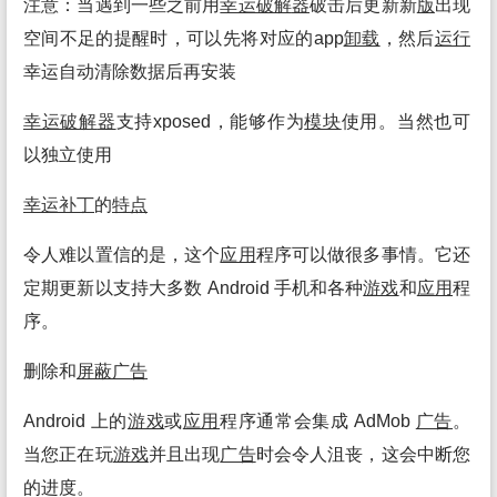
注意：当遇到一些之前用
幸运破解
器
破击后更新新
版
出现
空间不足的提醒时，可以先将对应的app
卸载
，然后
运行
幸运自动清除数据后再安装
幸运破解
器
支持xposed，能够作为
模块
使用。当然也可
以独立使用
幸运补丁
的
特点
令人难以置信的是，这个
应用
程序可以做很多事情。它还
定期更新以支持大多数 Android 手机和各种
游戏
和
应用
程
序。
删除和
屏蔽
广告
Android 上的
游戏
或
应用
程序通常会集成 AdMob
广告
。
当您正在玩
游戏
并且出现
广告
时会令人沮丧，这会中断您
的进度。