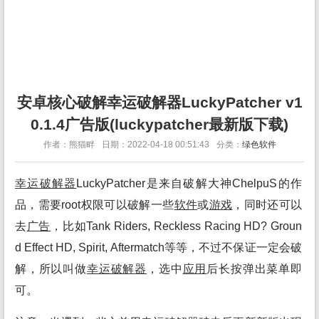
安卓核心破解幸运破解器LuckyPatcher v1
0.1.4广告版(luckypatcher最新版下载)
作者：熊猫畔
日期：2022-04-18 00:51:43
分类：
绿色软件
幸运破解
器
LuckyPatcher是来自破解大神ChelpuS的作
品，需要root权限可以破解一些
软件
或
游戏
，同时还可以
去
广告
，比如Tank Riders, Reckless Racing HD? Groun
d Effect HD, Spirit, Aftermatch等等，不过不保证一定会破
解，所以叫做
幸运破解
器
，选中
应用
后长按弹出菜单即
可。