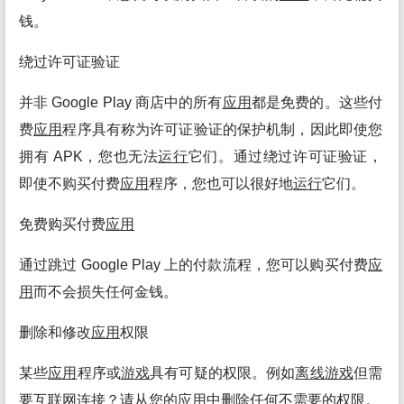
钱。
绕过许可证验证
并非 Google Play 商店中的所有
应用
都是免费的。这些付
费
应用
程序具有称为许可证验证的保护机制，因此即使您
拥有 APK，您也无法
运行
它们。通过绕过许可证验证，
即使不购买付费
应用
程序，您也可以很好地
运行
它们。
免费购买付费
应用
通过跳过 Google Play 上的付款流程，您可以购买付费
应
用
而不会损失任何金钱。
删除和修改
应用
权限
某些
应用
程序或
游戏
具有可疑的权限。例如
离线
游戏
但需
要互联网连接？请从您的
应用
中删除任何不需要的权限。